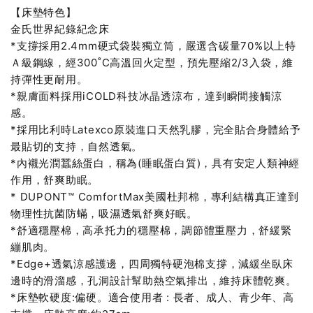
【床墊特色】
金氏世界紀錄紀念床
*支撐採用2.4mm硬式袋裝獨立筒，嚴選含碳量70%以上特
Ａ級鋼線，經300˚C高溫回火定型，預先壓縮2/3入袋，維
持彈性更耐用。
*親膚面料採用iCOLD科技冰晶透涼布，達到瞬間接觸涼
感。
*採用比利時Latexco原裝進口天然乳膠，完全貼合身體給予
最貼切的支持，自然透氣。
*內襯光潤蠶絲蛋白，稱為(睡眠蛋白質)，具有安定人類神經
作用，舒爽助眠。
* DUPONT™ ComfortMax美國杜邦棉，專利結構真正達到
物理性抗菌防蟎，吸濕透氣舒爽好眠。
*舒適穩壓棉，高承托力的穩壓棉，調節體重壓力，舒緩緊
繃肌肉。
*Edge+透氣涼感護邊，四周獨特硬泡棉支撐，減緩坐臥床
邊時的滑溜感，孔洞設計幫助熱空氣排出，維持床體乾爽。
*床墊軟硬度:偏硬。適合使用者 : 長者、成人、青少年、高