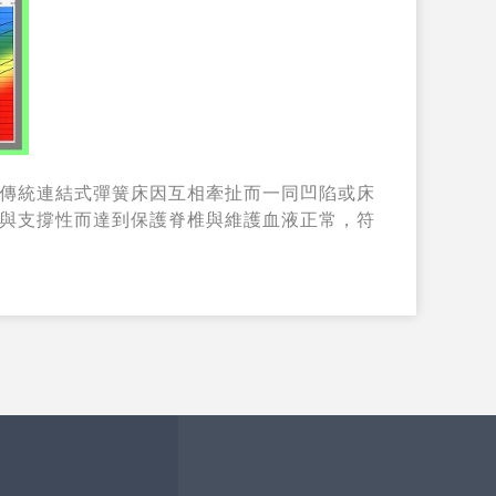
傳統連結式彈簧床因互相牽扯而一同凹陷或床
與支撐性而達到保護脊椎與維護血液正常，符